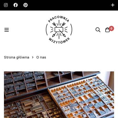
www.wizytowki.co • nowy adres • zapraszamy!
PL (PLN)
EN (€)
0
Strona główna
O nas